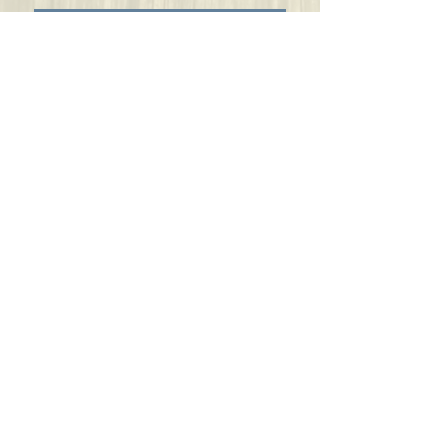
EMPOWERMENT-POST - WILDKRÄUTER-
IMPULSE - NEUIGKEITEN & TERMINE
Wählen Sie Ihre Themen aus:
Empowerment-Post
Wildkräuter-Impulse
ALLE Neuigkeiten & Termine