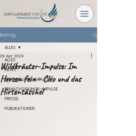
Beitrag
ALLES
29. Apr. 2024
ALLES
Wildkräuter-Impulse: Im
NEWS
Herzen fein - Cléo und das
WILDKRÄUTER-IMPULSE
Hirtentäschel
ERMÄCHTIGUNGS-IMPULSE
PRESSE
PUBLIKATIONEN