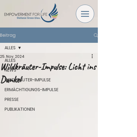
Beitrag
ALLES
25. Nov. 2024
ALLES
Wildkräuter-Impulse: Licht ins
NEWS
Dunkel
WILDKRÄUTER-IMPULSE
ERMÄCHTIGUNGS-IMPULSE
PRESSE
PUBLIKATIONEN