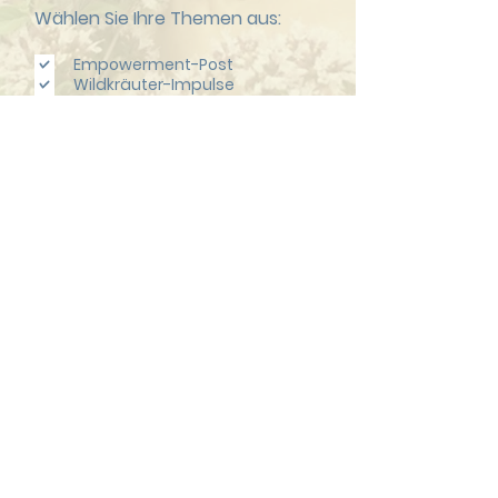
Wählen Sie Ihre Themen aus:
Empowerment-Post
Wildkräuter-Impulse
ALLE Neuigkeiten & Termine
Ich habe die
Datenschutzerklärung
gelesen und verstanden.
Datenschutz ansehen
JETZT ABONNIEREN