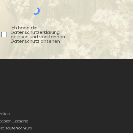
Ich habe die
Datenschutzerklärung
gelesen und verstanden.
Datenschutz ansehen
eiten,
ching-Package
.
ildkräuterkochkurs
.