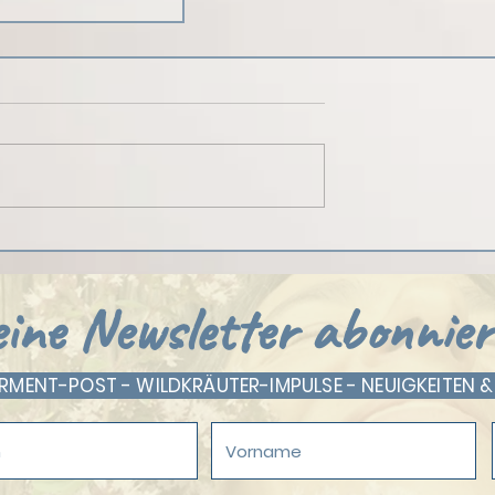
cht eigentlich eine
hin
ine Newsletter abonnier
ENT-POST - WILDKRÄUTER-IMPULSE - NEUIGKEITEN &