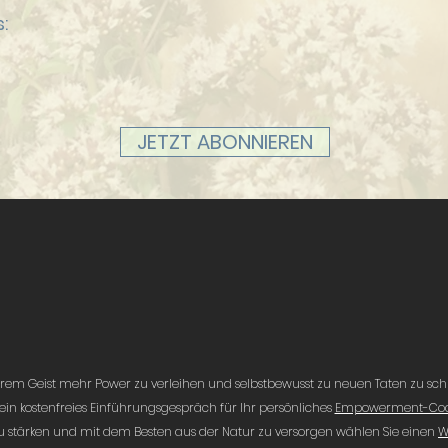
:
JETZT ABONNIEREN
rem Geist mehr Power zu verleihen und selbstbewusst zu neuen Taten zu schr
 ein kostenfreies Einführungsgespräch für Ihr persönliches
Empowerment-Coa
u stärken und mit dem Besten aus der Natur zu versorgen wählen Sie einen
W