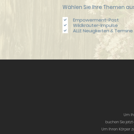
Wählen Sie Ihre Themen aus
Empowerment-Post
Wildkräuter-Impulse
ALLE Neuigkeiten & Termine
Um Ih
buchen Sie jetzt
Um Ihren Körper z