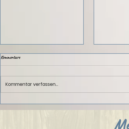
Kommentare
Mit Leidenschaft
Kommentar verfassen...
Frühling: Was ma
Wildkräuterköc
Me