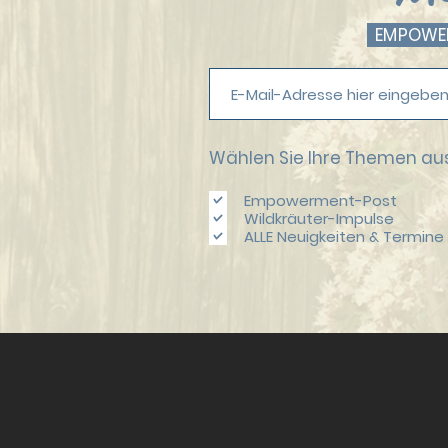
EMPOWERM
Wählen Sie Ihre Themen aus
Empowerment-Post
Wildkräuter-Impulse
ALLE Neuigkeiten & Termine