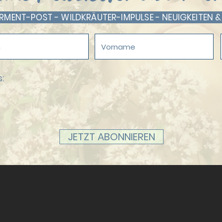
ENT-POST - WILDKRÄUTER-IMPULSE - NEUIGKEITEN &
:
JETZT ABONNIEREN