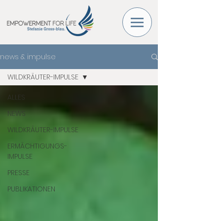
news & impulse
WILDKRÄUTER-IMPULSE
ALLES
NEWS
WILDKRÄUTER-IMPULSE
ERMÄCHTIGUNGS-
IMPULSE
PRESSE
PUBLIKATIONEN