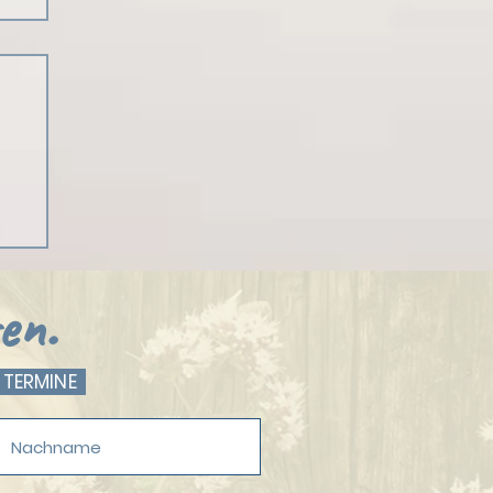
enz
en.
 TERMINE