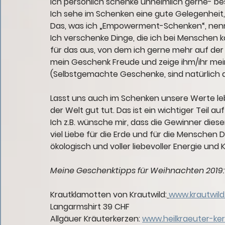
Ich persönlich schenke unheimlich gerne- b
Ich sehe im Schenken eine gute Gelegenheit
Das, was ich „Empowerment-Schenken“, nenn
Ich verschenke Dinge, die ich bei Menschen k
für das aus, von dem ich gerne mehr auf der
mein Geschenk Freude und zeige ihm/ihr mein
(Selbstgemachte Geschenke, sind natürlich
Lasst uns auch im Schenken unsere Werte leb
der Welt gut tut. Das ist ein wichtiger Teil
Ich z.B. wünsche mir, dass die Gewinner dies
viel Liebe für die Erde und für die Menschen D
ökologisch und voller liebevoller Energie und K
Meine Geschenktipps für Weihnachten 2019:
Krautklamotten von Krautwild:
www.krautwild
Langarmshirt 39 CHF
Allgäuer Kräuterkerzen: 
www.heilkraeuter-ker