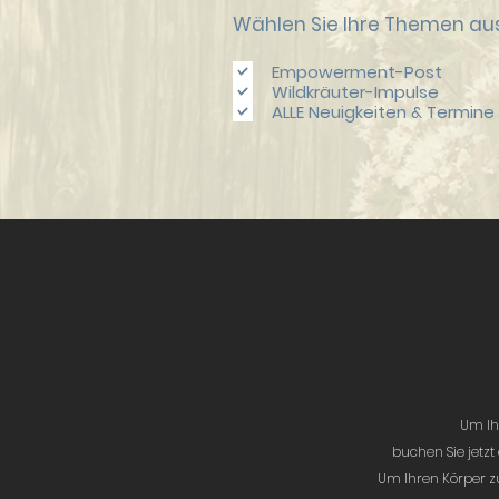
Wählen Sie Ihre Themen aus
Empowerment-Post
Wildkräuter-Impulse
ALLE Neuigkeiten & Termine
Um Ih
buchen Sie jetzt
Um Ihren Körper z