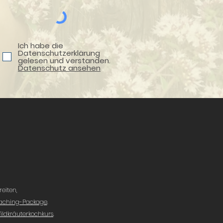
Ich habe die
Datenschutzerklärung
gelesen und verstanden.
Datenschutz ansehen
eiten,
ching-Package
.
ildkräuterkochkurs
.