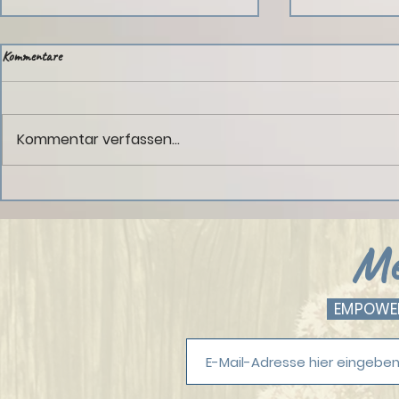
Kommentare
Kommentar verfassen...
Empowerment Post: Der Weg zur
Empowerment Po
Selbstermächtigung
lieben
Me
EMPOWERM