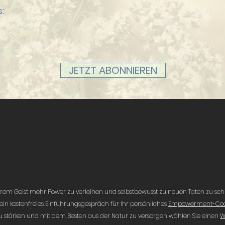
:
JETZT ABONNIEREN
rem Geist mehr Power zu verleihen und selbstbewusst zu neuen Taten zu schr
 ein kostenfreies Einführungsgespräch für Ihr persönliches
Empowerment-Coa
u stärken und mit dem Besten aus der Natur zu versorgen wählen Sie einen
W