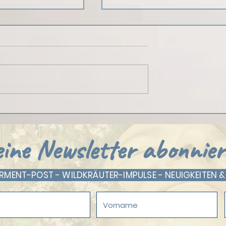
Empowerment Post: Atem und Resili
st - 2024, noch mehr
ine Newsletter abonnier
ENT-POST - WILDKRÄUTER-IMPULSE - NEUIGKEITEN &