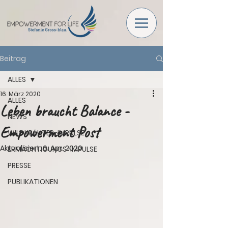
Beitrag
ALLES
16. März 2020
ALLES
Leben braucht Balance -
NEWS
Empowerment Post
WILDKRÄUTER-IMPULSE
Aktualisiert:
6. Apr. 2020
ERMÄCHTIGUNGS-IMPULSE
PRESSE
PUBLIKATIONEN