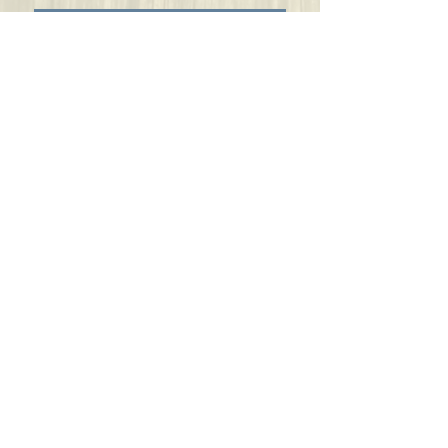
EMPOWERMENT-POST - WILDKRÄUTER-
IMPULSE - NEUIGKEITEN & TERMINE
Wählen Sie Ihre Themen aus:
Empowerment-Post
Wildkräuter-Impulse
ALLE Neuigkeiten & Termine